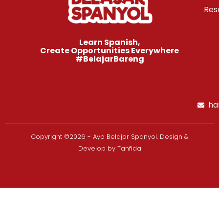
Res
Learn Spanish,
Create Opportunities Everywhere
#BelajarBareng
ha
Copyright ©2026 - Ayo Belajar Spanyol. Design &
Develop by Tanfida